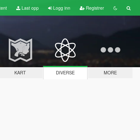
tent
Last opp
Logg inn
Registrer
KART
DIVERSE
MORE