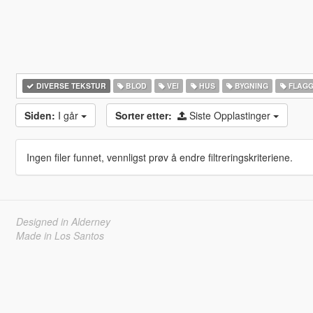
DIVERSE TEKSTUR
BLOD
VEI
HUS
BYGNING
FLAG
Siden:
I går
Sorter etter:
Siste Opplastinger
Ingen filer funnet, vennligst prøv å endre filtreringskriteriene.
Designed in Alderney
Made in Los Santos