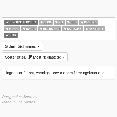
DIVERSE TEKSTUR
BLOD
VEI
HUS
BYGNING
FLAGG
NATUR
BILLBOARD
SKYDOME
REKVISITT
HUD
Siden:
Sist måned
Sorter etter:
Mest Nedlastede
Ingen filer funnet, vennligst prøv å endre filtreringskriteriene.
Designed in Alderney
Made in Los Santos