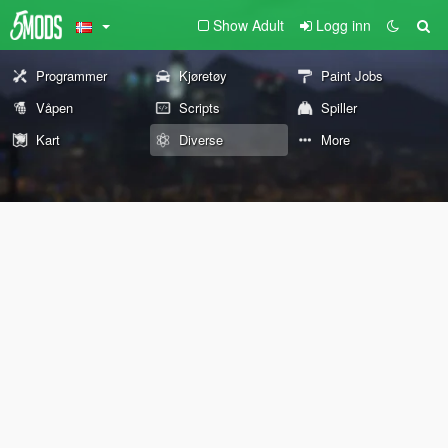
Show Adult
Logg inn
Programmer
Kjøretøy
Paint Jobs
Våpen
Scripts
Spiller
Kart
Diverse
More