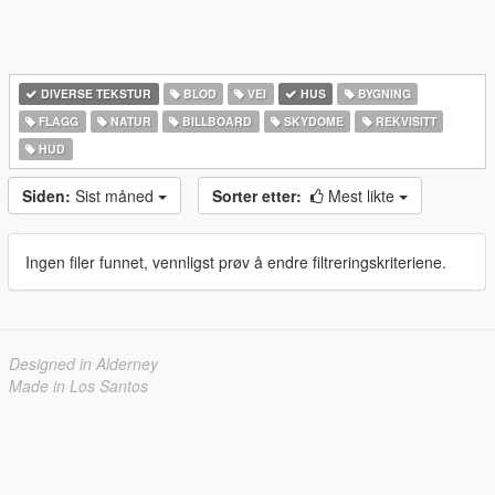
DIVERSE TEKSTUR
BLOD
VEI
HUS
BYGNING
FLAGG
NATUR
BILLBOARD
SKYDOME
REKVISITT
HUD
Siden:
Sist måned
Sorter etter:
Mest likte
Ingen filer funnet, vennligst prøv å endre filtreringskriteriene.
Designed in Alderney
Made in Los Santos