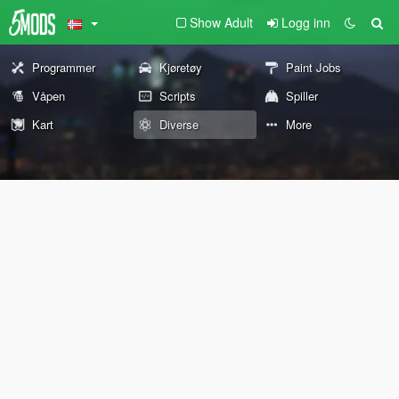
Show Adult
Logg inn
Programmer
Kjøretøy
Paint Jobs
Våpen
Scripts
Spiller
Kart
Diverse
More