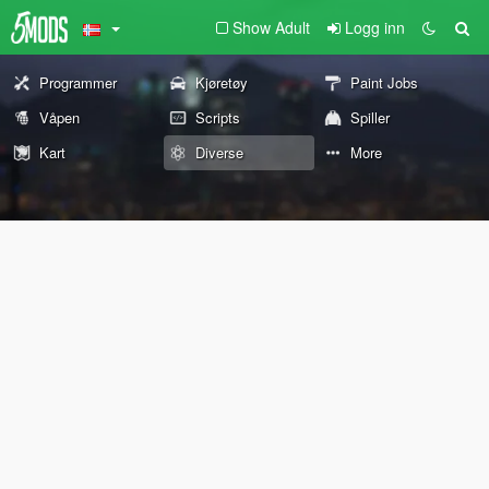
Show Adult
Logg inn
Programmer
Kjøretøy
Paint Jobs
Våpen
Scripts
Spiller
Kart
Diverse
More