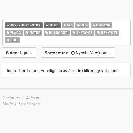
DIVERSE TEKSTUR
BLOD
VEI
HUS
BYGNING
FLAGG
NATUR
BILLBOARD
SKYDOME
REKVISITT
HUD
Siden:
I går
Sorter etter:
Nyeste Versjoner
Ingen filer funnet, vennligst prøv å endre filtreringskriteriene.
Designed in Alderney
Made in Los Santos