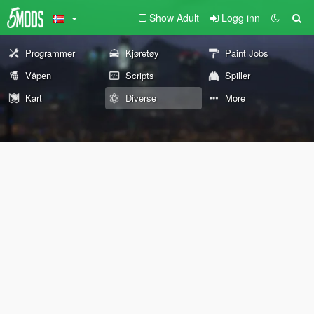
Show Adult
Logg inn
Programmer
Kjøretøy
Paint Jobs
Våpen
Scripts
Spiller
Kart
Diverse
More