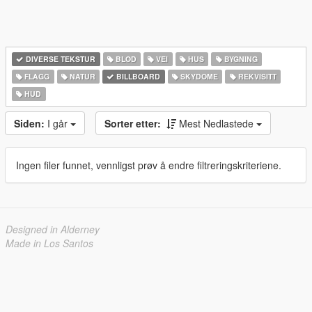
DIVERSE TEKSTUR
BLOD
VEI
HUS
BYGNING
FLAGG
NATUR
BILLBOARD
SKYDOME
REKVISITT
HUD
Siden:
I går
Sorter etter:
Mest Nedlastede
Ingen filer funnet, vennligst prøv å endre filtreringskriteriene.
Designed in Alderney
Made in Los Santos