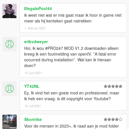
IllegalePool44
ik weet niet wat er mis gaat maar ik hoor in game niet
meer als hij kenteken gaat natrekken
1. februar 2021
erikvdweyer
Hoi, ik wou #PRO247 MOD V1.2 downloaden alleen
kreeg ik een foutmelding van openIV. ''A fatal error
occurred during installation''. Wat kan ik hieraan
doen?
13. juni 2021
YT42NL
Ey, Ik vind het een goeie mod en profesioneel. maar
ik heb een vraag. is dit copyright voor Youtube?
10. juli 2021
Skonttke
Voor de mensen in 2023+, ik raad aan je mod folder