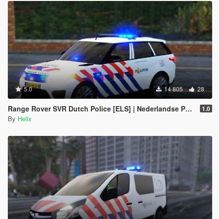
5.0
14 805
28
Range Rover SVR Dutch Police [ELS] | Nederlandse Politie
1.0
By
Helix