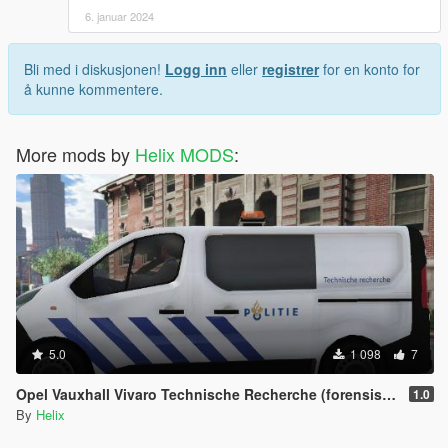
6. januar 2024
Bli med i diskusjonen!
Logg inn
eller
registrer
for en konto for
å kunne kommentere.
More mods by
Helix MODS
:
5.0
1 098
7
Opel Vauxhall Vivaro Technische Recherche (forensisch onderzoek)
1.0
By
Helix