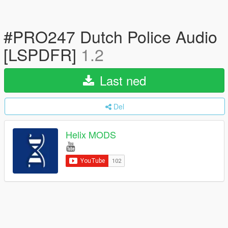
#PRO247 Dutch Police Audio
[LSPDFR]
1.2
Last ned
Del
Helix MODS