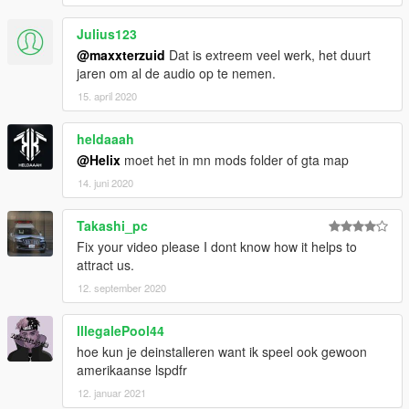
Julius123
@maxxterzuid
Dat is extreem veel werk, het duurt
jaren om al de audio op te nemen.
15. april 2020
heldaaah
@Helix
moet het in mn mods folder of gta map
14. juni 2020
Takashi_pc
Fix your video please I dont know how it helps to
attract us.
12. september 2020
IllegalePool44
hoe kun je deinstalleren want ik speel ook gewoon
amerikaanse lspdfr
12. januar 2021