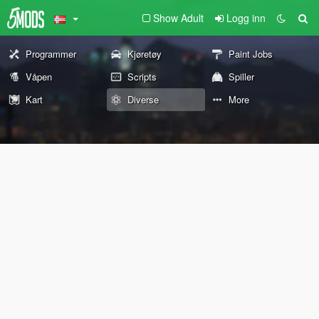
Show Adult
Logg inn
Programmer
Kjøretøy
Paint Jobs
Våpen
Scripts
Spiller
Kart
Diverse
More