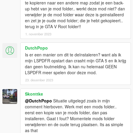
te kopieren naar een andere map zodat je een back-
up hebt van je mod folder.. werkt deze mod niet? dan
verwijder je de mod folder waar deze is geinstalleerd
en zet je je oude mod folder; die je hebt gekopieert..
terug in je GTA V Root folder!!
1. november 2023
DutchPopo
Is er een manier om dit te deïnstaleren? want als ik
mijn LSPDFR opstart dan crasht mijn GTA 5 en ik krijg
dan geen foutmelding. Ik kan nu helemaal GEEN
LSPDFR meer spelen door deze mod.
23. desember 2023
Skonttke
@DutchPopo
Situatie uitgelegd zoals in mijn
comment hierboven. Werk met een mods folder..
eerst een kopie van je mods folder, dan pas
installeren. Gaat t fout? Momentele mods folder
verwijderen en de oude terug plaatsen. Its as simple
as that