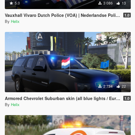
5.0
3 086
13
Vauxhall Vivaro Dutch Police (VOA) | Nederlandse Politie
1.0
By
Helix
2 734
22
Armored Chevrolet Suburban skin (all blue lights / European Union flags)
1.0
By
Helix