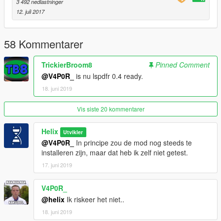
3 492 nedlastninger
12. juli 2017
58 Kommentarer
TrickierBroom8
Pinned Comment
@V4P0R_
is nu lspdfr 0.4 ready.
18. juni 2019
Vis siste 20 kommentarer
Helix
Utvikler
@V4P0R_
In principe zou de mod nog steeds te
installeren zijn, maar dat heb ik zelf niet getest.
17. juni 2019
V4P0R_
@helix
Ik riskeer het niet..
18. juni 2019