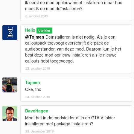
ik eerst de mod opnieuw moet installeren maar hoe
moet ik de mod deïnstalleren?
8. oktober 2019
Helix
Utvikler
@Tojmen
Deïnstalleren is niet nodig. Als je een
calloutpack toevoegt overschrijft die pack de
audiobestanden van deze mod. Daarom kun je het
best deze mod opnieuw installeren als je nieuwe
callouts hebt toegevoegd.
23. oktober 2019
Tojmen
Oke, thx
24. oktober 2019
DaveHagen
Moet het in de modsfolder of in de GTA V folder
installeren met package installeren?
29. desember 2019