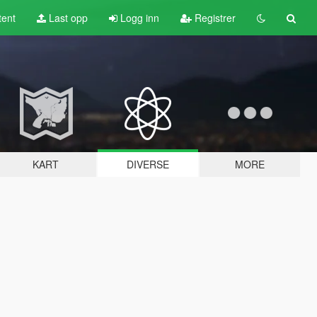
tent
Last opp
Logg inn
Registrer
KART
DIVERSE
MORE