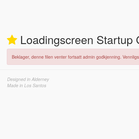
Loadingscreen Startup
Beklager, denne filen venter fortsatt admin godkjenning. Vennligs
Designed in Alderney
Made in Los Santos