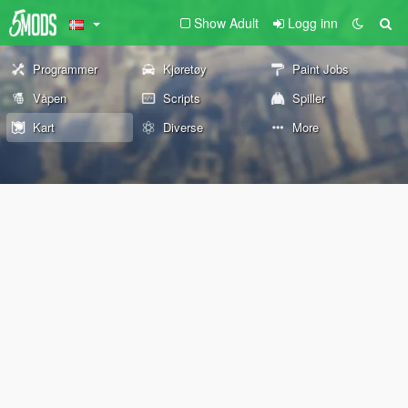
Show Adult
Logg inn
Programmer
Kjøretøy
Paint Jobs
Våpen
Scripts
Spiller
Kart
Diverse
More