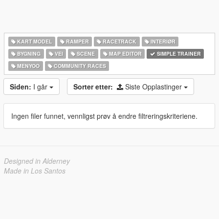
KART MODEL
RAMPER
RACETRACK
INTERIØR
BYGNING
VEI
SCENE
MAP EDITOR
SIMPLE TRAINER
MENYOO
COMMUNITY RACES
Siden:
I går
Sorter etter:
Siste Opplastinger
Ingen filer funnet, vennligst prøv å endre filtreringskriteriene.
Designed in Alderney
Made in Los Santos