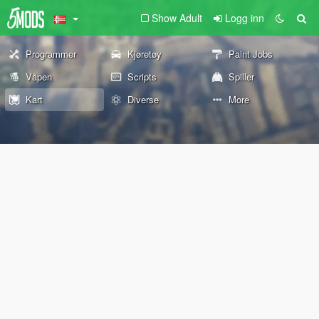
Show Adult
Logg inn
Programmer
Kjøretøy
Paint Jobs
Våpen
Scripts
Spiller
Kart
Diverse
More