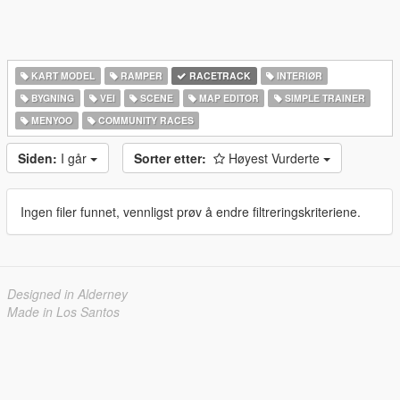
KART MODEL
RAMPER
RACETRACK
INTERIØR
BYGNING
VEI
SCENE
MAP EDITOR
SIMPLE TRAINER
MENYOO
COMMUNITY RACES
Siden:
I går
Sorter etter:
Høyest Vurderte
Ingen filer funnet, vennligst prøv å endre filtreringskriteriene.
Designed in Alderney
Made in Los Santos