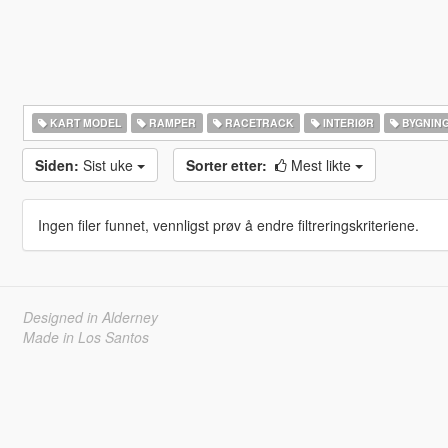
KART MODEL
RAMPER
RACETRACK
INTERIØR
BYGNIN
Siden:
Sist uke
Sorter etter:
Mest likte
Ingen filer funnet, vennligst prøv å endre filtreringskriteriene.
Designed in Alderney
Made in Los Santos