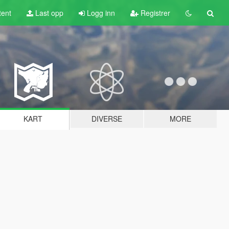
tent
Last opp
Logg inn
Registrer
KART
DIVERSE
MORE