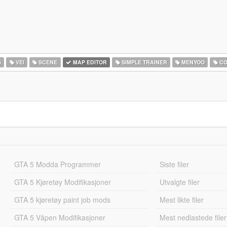
G
VEI
SCENE
MAP EDITOR
SIMPLE TRAINER
MENYOO
CO
GTA 5 Modda Programmer
Siste filer
GTA 5 Kjøretøy Modifikasjoner
Utvalgte filer
GTA 5 kjøretøy paint job mods
Mest likte filer
GTA 5 Våpen Modifikasjoner
Mest nedlastede filer