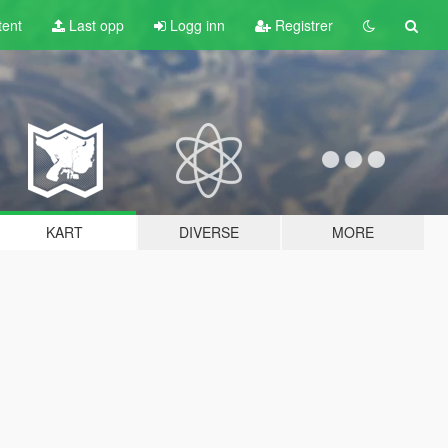
tent
Last opp
Logg inn
Registrer
KART
DIVERSE
MORE