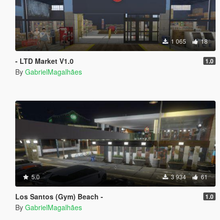
1 065
18
- LTD Market V1.0
1.0
By
GabrielMagalhães
5.0
3 934
61
Los Santos (Gym) Beach -
1.0
By
GabrielMagalhães