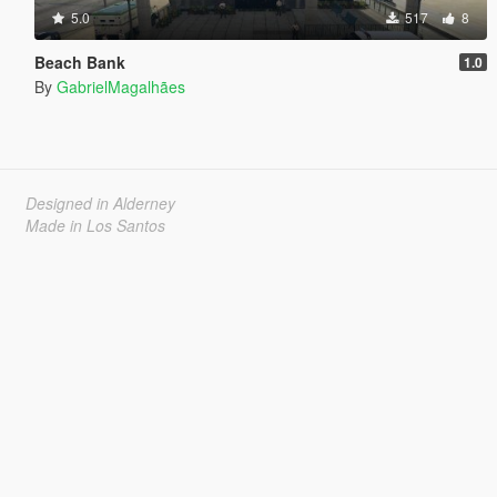
5.0
517
8
Beach Bank
1.0
By
GabrielMagalhães
Designed in Alderney
Made in Los Santos