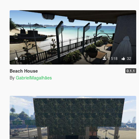
5.0
1 518
32
Beach House
0.1.1
By
GabrielMagalhães