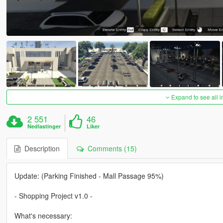
Expand to see all 
2 551
46
Nedlastinger
Liker
Description
Comments (15)
Update: (Parking Finished - Mall Passage 95%)
- Shopping Project v1.0 -
What's necessary: