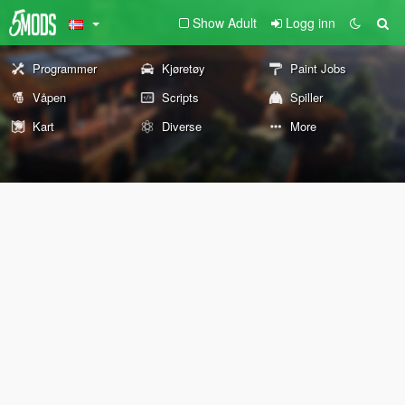
Show Adult
Logg inn
Programmer
Kjøretøy
Paint Jobs
Våpen
Scripts
Spiller
Kart
Diverse
More