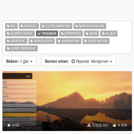
BIL
SYKKEL
LUFTKJØRETØY
NØDSITUASJON
SCRIPT HOOK
TRAINER
OPPDRAG
SKIN
KLÆR
GRAFIKK
JEWELLERY
ANIMATION
VEGETATION
LORE FRIENDLY
Siden:
I går
Sorter etter:
Nyeste Versjoner
4.63
5 028 057
4 369