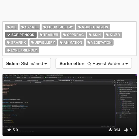
BIL
SYKKEL
LUFTKJØRETØY
NØDSITUASJON
SCRIPT HOOK
TRAINER
OPPDRAG
SKIN
KLÆR
GRAFIKK
JEWELLERY
ANIMATION
VEGETATION
LORE FRIENDLY
Siden:
Sist måned
Sorter etter:
Høyest Vurderte
5.0
394
8