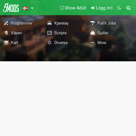
Show Adult
Logg inn
Programmer
Kjøretøy
Paint Jobs
Våpen
Scripts
Spiller
Kart
Diverse
More