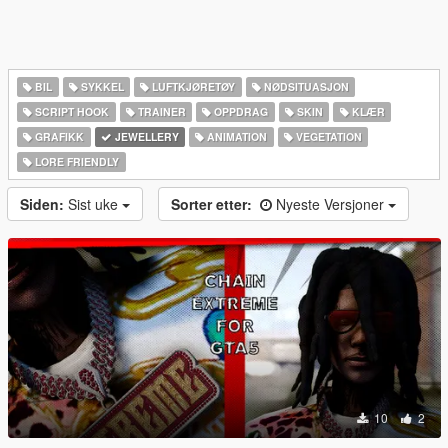
BIL
SYKKEL
LUFTKJØRETØY
NØDSITUASJON
SCRIPT HOOK
TRAINER
OPPDRAG
SKIN
KLÆR
GRAFIKK
JEWELLERY
ANIMATION
VEGETATION
LORE FRIENDLY
Siden:
Sist uke
Sorter etter:
Nyeste Versjoner
10
2