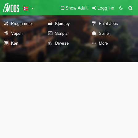
Show Adult
Logg inn
Programmer
Kjøretøy
Paint Jobs
Våpen
Scripts
Spiller
Kart
Diverse
More