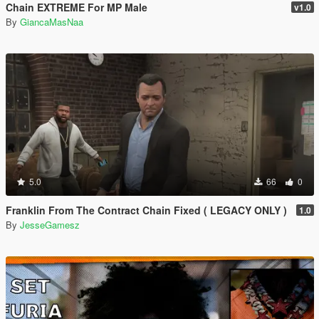
Chain EXTREME For MP Male
v1.0
By
GiancaMasNaa
5.0
66
0
Franklin From The Contract Chain Fixed ( LEGACY ONLY )
1.0
By
JesseGamesz