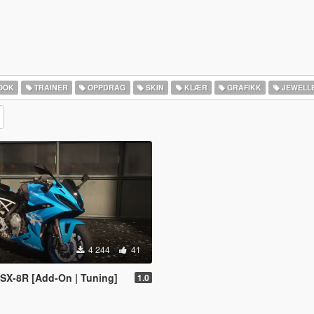
OOK
TRAINER
OPPDRAG
SKIN
KLÆR
GRAFIKK
JEWELL
4 244
41
SX-8R [Add-On | Tuning]
1.0