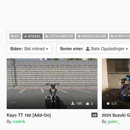
BIL
SYKKEL
LUFTKJØRETØY
NØDSITUASJON
SCRIPT H
Siden:
Sist måned
Sorter etter:
Siste Opplastinger
186
3
5.0
Kayo TT 160 [Add-On]
2024 Suzuki G
all
By
melinik
By
galen_