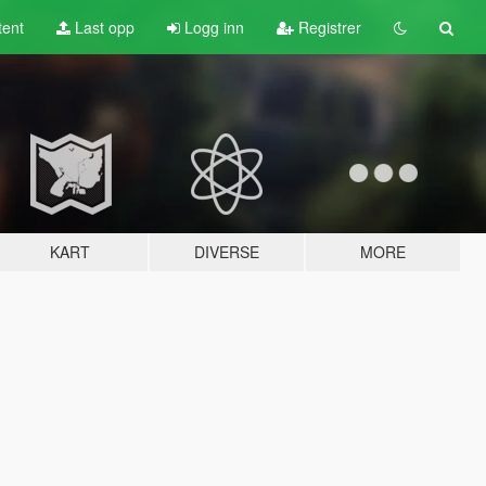
tent
Last opp
Logg inn
Registrer
KART
DIVERSE
MORE