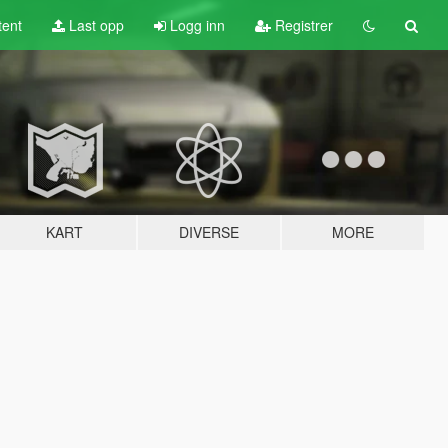
tent
Last opp
Logg inn
Registrer
KART
DIVERSE
MORE