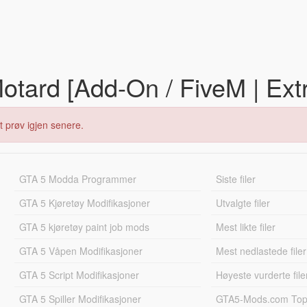
tard [Add-On / FiveM | Ext
t prøv igjen senere.
GTA 5 Modda Programmer
Siste filer
GTA 5 Kjøretøy Modifikasjoner
Utvalgte filer
GTA 5 kjøretøy paint job mods
Mest likte filer
GTA 5 Våpen Modifikasjoner
Mest nedlastede filer
GTA 5 Script Modifikasjoner
Høyeste vurderte file
GTA 5 Spiller Modifikasjoner
GTA5-Mods.com Topp