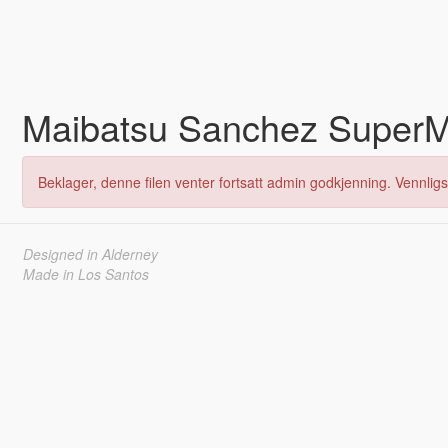
Maibatsu Sanchez SuperMo
Beklager, denne filen venter fortsatt admin godkjenning. Vennligs
Designed in Alderney
Made in Los Santos