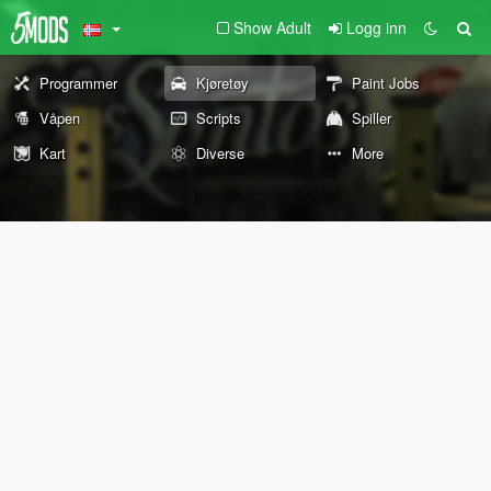
Show Adult
Logg inn
Programmer
Kjøretøy
Paint Jobs
Våpen
Scripts
Spiller
Kart
Diverse
More