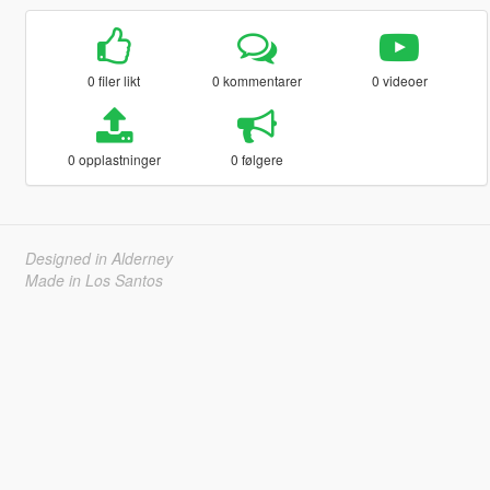
0 filer likt
0 kommentarer
0 videoer
0 opplastninger
0 følgere
Designed in Alderney
Made in Los Santos