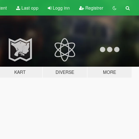
tent
Last opp
Logg inn
Registrer
KART
DIVERSE
MORE