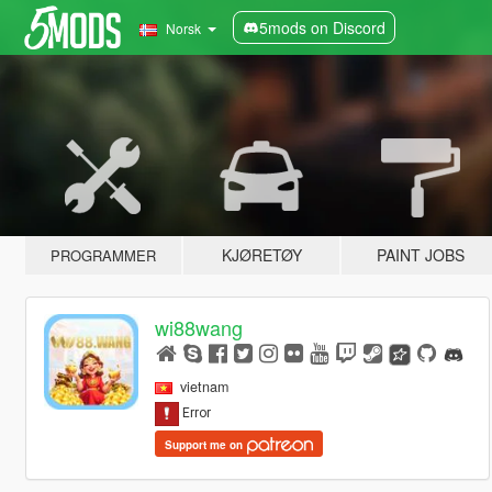
5mods on Discord
Norsk
KJØRETØY
PAINT JOBS
PROGRAMMER
wi88wang
vietnam
Support me on