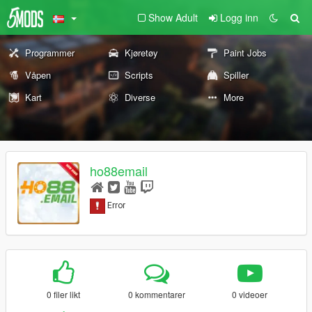
Show Adult
Logg inn
Programmer
Kjøretøy
Paint Jobs
Våpen
Scripts
Spiller
Kart
Diverse
More
ho88email
0 filer likt
0 kommentarer
0 videoer