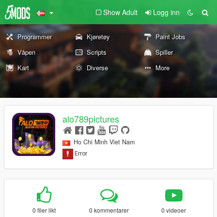
Show Adult
Logg inn
Programmer
Kjøretøy
Paint Jobs
Våpen
Scripts
Spiller
Kart
Diverse
More
alo789pictures
Ho Chi Minh Viet Nam
0 filer likt
0 kommentarer
0 videoer