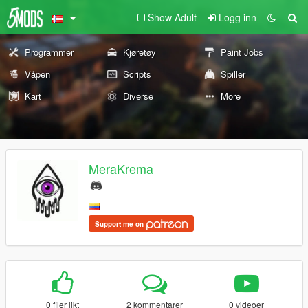
Show Adult
Logg inn
Programmer
Kjøretøy
Paint Jobs
Våpen
Scripts
Spiller
Kart
Diverse
More
MeraKrema
Support me on
0 filer likt
2 kommentarer
0 videoer