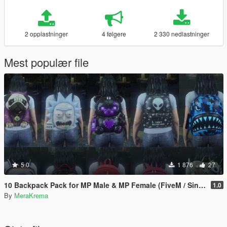
2 opplastninger
4 følgere
2 330 nedlastninger
Mest populær file
5.0
1 876
27
10 Backpack Pack for MP Male & MP Female (FiveM / Singleplayer)
1.0
By
MeraKrema