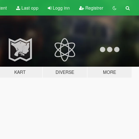
tent
Last opp
Logg inn
Registrer
KART
DIVERSE
MORE