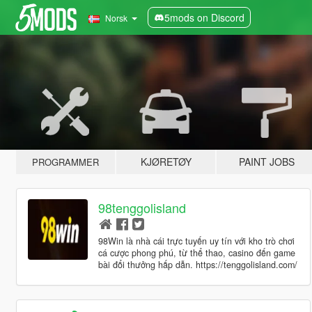
5mods on Discord
Norsk
KJØRETØY
PAINT JOBS
PROGRAMMER
98tenggolisland
98Win là nhà cái trực tuyến uy tín với kho trò chơi
cá cược phong phú, từ thể thao, casino đến game
bài đổi thưởng hấp dẫn. https://tenggolisland.com/