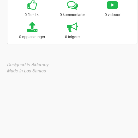
0 filer likt
0 kommentarer
0 videoer
0 opplastninger
0 følgere
Designed in Alderney
Made in Los Santos