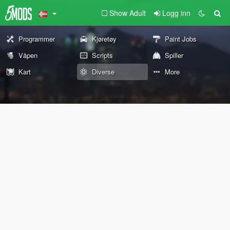
Show Adult
Logg inn
Programmer
Kjøretøy
Paint Jobs
Våpen
Scripts
Spiller
Kart
Diverse
More